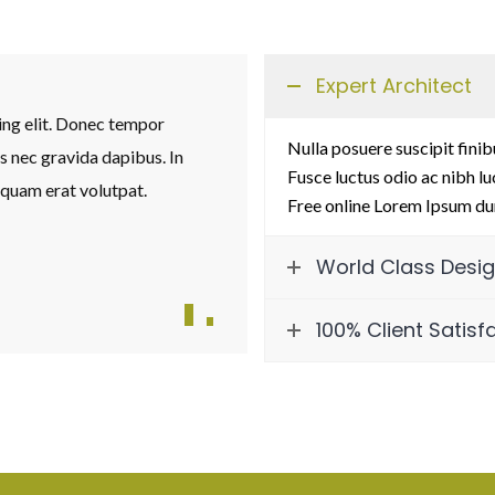
Expert Architect
ing elit. Donec tempor
Lorem ipsum dolor sit amet, con
Nulla posuere suscipit finib
us nec gravida dapibus. In
nibh eget orci tincidunt placerat.
Fusce luctus odio ac nibh luc
iquam erat volutpat.
fringilla vestibulum turpis quis
Free online Lorem Ipsum du
Jonathan Lues
World Class Desi
Founder & CEO
100% Client Satisf