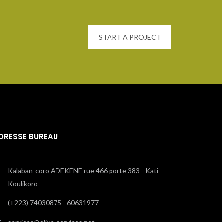
START A PROJECT
DRESSE BUREAU
Kalaban-coro ADEKENE rue 466 porte 383 - Kati -
Koulikoro
(+223) 74030875 - 60631977
services@olive-services.net