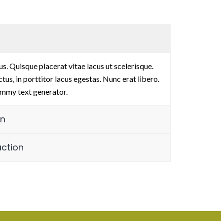
sectetur adipiscing elit. Donec tempor
Lorem ipsum dolo
us. Quisque placerat vitae lacus ut scelerisque.
 Sed viverra risus nec gravida dapibus. In
nibh eget orci ti
tus, in porttitor lacus egestas. Nunc erat libero.
 condimentum. Aliquam erat volutpat.
fringilla vestib
mmy text generator.
Sanika Ruleq
gn
Engineer
action