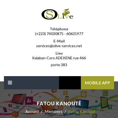
Téléphone
(+223) 74030875 - 60631977
E-Mail
services@olive-services.net
Lieu
Kalaban-Coro ADEKENE rue 466
porte 383
MOBILE APP
FATOU KANOUTÉ
Accueil
Members
Fatou Kanouté